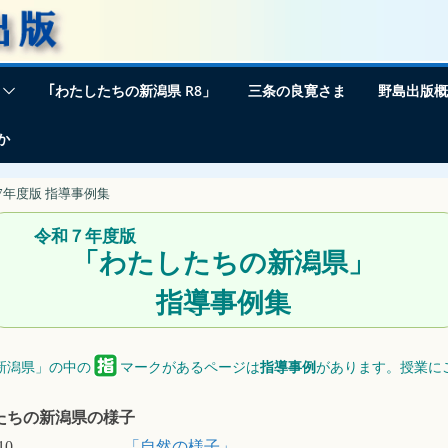
｢わたしたちの新潟県 R8」
三条の良寛さま
野島出版概
か
7年度版 指導事例集
令和７年度版
「わたしたちの新潟県」
指導事例集
新潟県」の中の
マークがあるページは
があります。授業に
指導事例
たちの新潟県の様子
10
「自然の様子」