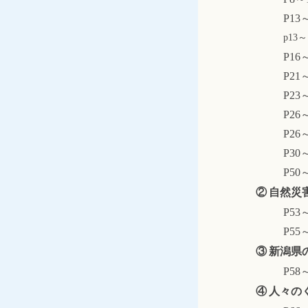
P13
p13～
P16
P21
P23
P26
P26
P30
P50
② 自然災
P53
P55
③ 新潟県
P58
④ 人々の