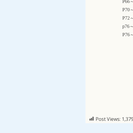
P66
P70
P72
p76
P76
Post Views:
1,37