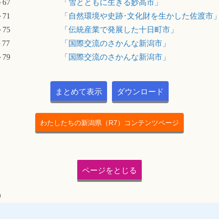
～67
「雪とともに生きる妙高市」
～71
「自然環境や史跡･文化財を生かした佐渡市
～75
「伝統産業で発展した十日町市」
～77
「国際交流のさかんな新潟市」
～79
「国際交流のさかんな新潟市」
まとめて表示
ダウンロード
わたしたちの新潟県（R7）
コンテンツページ
ページをとじる
9