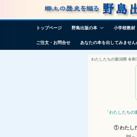
コ
ン
テ
トップページ
野島出版の本
小学校教材
ン
ツ
ご注文・お問合せ
あなたの本を出してみません
へ
ス
わたしたちの新潟県 令和
キ
ッ
プ
「わたしたちの
① わたし
P8～