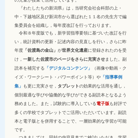
『わたしたちの新潟県』は，当研究会社会科部の上・
中・下越地区及び新潟市から選ばれた１１名の先生方で編
集委員会を組織し，毎年度改訂を行っております。
令和８年度版でも，新学習指導要領に基づいた改訂を行
い，統計資料の更新・記述内容の見直しを行い，さらに昨
年度
が
に登録されたのを受
「佐渡島の金山」
世界文化遺産
け，
ました。副
一新した佐渡市のページをさらに充実させ
読本を補完する
（画像や動画・ク
「デジタルコンテンツ」
イズ・ワークシート・パワーポイント等）や
「指導事例
も更に充実させ，
の効果的な活用を通し，
集」
タブレット
個別最適な学びや協働的な学びができる副読本となるよう
務めました。また，試験的に導入している
も好評で
電子版
多くの学校でタブレットでご活用いただいています。副読
本と電子版とを併用することで、一層効果的な学習が可能
です。
つきましては，同封の内容見本でご検討いただき，学習