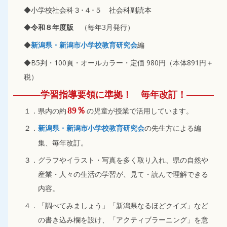
◆小学校社会科３･４･５ 社会科副読本
◆
（毎年3月発行）
令和８年度版
◆
編
新潟県・新潟市小学校教育研究会
◆B5判・100頁・オールカラー・定価 980円（本体891円＋
税）
学習指導要領に準拠！ 毎年改訂！
89％
１．県内の約
の児童が授業で活用しています。
２．
の先生方による編
新潟県・新潟市小学校教育研究会
集、毎年改訂。
３．グラフやイラスト・写真を多く取り入れ、県の自然や
産業・人々の生活の学習が、見て・読んで理解できる
内容。
４．「調べてみましょう」「新潟県なるほどクイズ」など
の書き込み欄を設け、「アクティブラーニング」を意