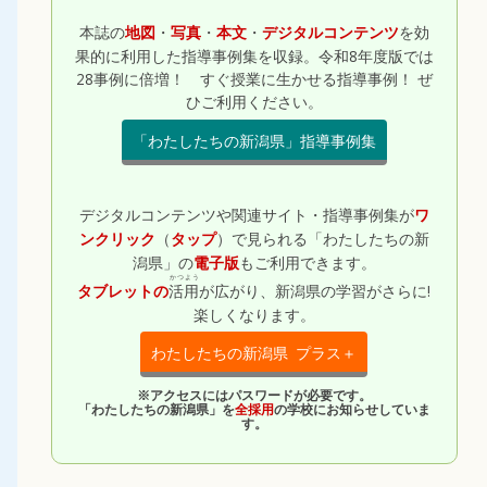
本誌の
・
・
・
を効
地図
写真
本文
デジタルコンテンツ
果的に利用した指導事例集を収録。令和8年度版では
28事例に倍増！ すぐ授業に生かせる指導事例！ ぜ
ひご利用ください。
「わたしたちの新潟県」指導事例集
デジタルコンテンツや関連サイト・指導事例集が
ワ
（
）で見られる「わたしたちの新
ンクリック
タップ
潟県」の
もご利用できます。
電子版
活用
が広がり、新潟県の学習がさらに!
タブレットの
楽しくなります。
わたしたちの新潟県 プラス＋
※アクセスにはパスワードが必要です。
「わたしたちの新潟県」を
全採用
の学校にお知らせしていま
す。
かつよう