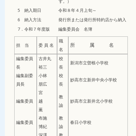
す。）
5 納入期日 令和８年４月上旬～
6 納入方法 発行所または発行所特約店から納入
7．令和７年度版 編集委員会 名簿
職
担 当
委 員 名
所 属 名
名
編集委員
古井丸
校
新潟市立曽根小学校
長
裕三
長
編集副委
小林
校
妙高市立新井中央小学校
員長
朋広
長
宮
教
編集委員
越
妙高市立新井北小学校
諭
薫
布施
教
編集委員
春日小学校
博紀
諭
深澤
教