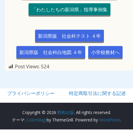
「わたしたちの新潟県」指導事例集
新潟県版 社会科テスト ４年
新潟県版 社会科白地図 ４年
小学校教材へ
Post Views:
524
プライバシーポリシー
特定商取引法に関する記述
Copyright © 2026
野島出版
. All rights reserved.
テーマ:
ColorMag
by ThemeGrill. Powered by
WordPress
.