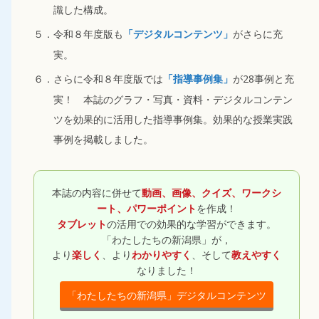
識した構成。
５．令和８年度版も
がさらに充
「デジタルコンテンツ」
実。
６．さらに令和８年度版では
が28事例と充
「指導事例集」
実！ 本誌のグラフ・写真・資料・デジタルコンテン
ツを効果的に活用した指導事例集。効果的な授業実践
事例を掲載しました。
本誌の内容に併せて
動画、画像、クイズ、ワークシ
を作成！
ート、パワーポイント
の活用での効果的な学習ができます。
タブレット
「わたしたちの新潟県」が，
より
、より
、そして
楽しく
わかりやすく
教えやすく
なりました！
「わたしたちの新潟県」デジタルコンテンツ