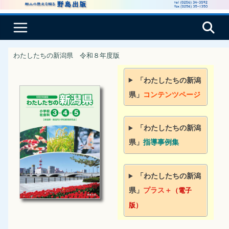
コ
ン
テ
ン
わたしたちの新潟県 令和８年度版
ツ
へ
「わたしたちの新潟
ス
県」
コンテンツページ
キ
ッ
「わたしたちの新潟
プ
県」
指導事例集
「わたしたちの新潟
県」
プラス＋
（電子
版）