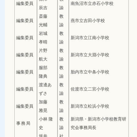
編集委員
南魚沼市立赤石小学校
辰吉
諭
斎藤
教
編集委員
燕市立吉田小学校
光輔
諭
岩城
教
編集委員
新潟市立江南小学校
孝晴
諭
片野
教
編集委員
新潟市立大淵小学校
航大
諭
服部
教
編集委員
胎内市立中条小学校
隆典
諭
渡邊あ
教
編集委員
佐渡市立二宮小学校
ずさ
諭
加藤
教
編集委員
新潟市立松浜小学校
雅晃
諭
小林 隆
教
新潟県・新潟市小学校教育研
事 務 局
史
諭
究会事務局長
坂井
社