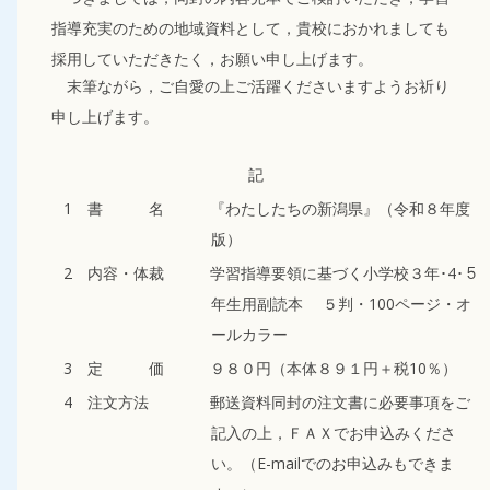
指導充実のための地域資料として，貴校におかれましても
採用していただきたく，お願い申し上げます。
末筆ながら，ご自愛の上ご活躍くださいますようお祈り
申し上げます。
記
1 書 名 『わたしたちの新潟県』（令和８年度
版）
2 内容・体裁 学習指導要領に基づく小学校３年･4･５
年生用副読本 ５判・100ページ・オ
ールカラー
3 定 価 ９８０円（本体８９１円＋税10％）
4 注文方法 郵送資料同封の注文書に必要事項をご
記入の上，ＦＡＸでお申込みくださ
い。（E-mailでのお申込みもできま