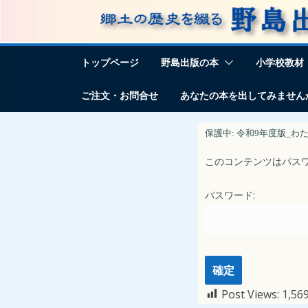
コ
ン
テ
トップページ
野島出版の本
小学校教材
ン
ツ
ご注文・お問合せ
あなたの本を出してみません
へ
ス
保護中: 令和9年度版_
キ
このコンテンツはパス
ッ
プ
パスワード:
Post Views:
1,56