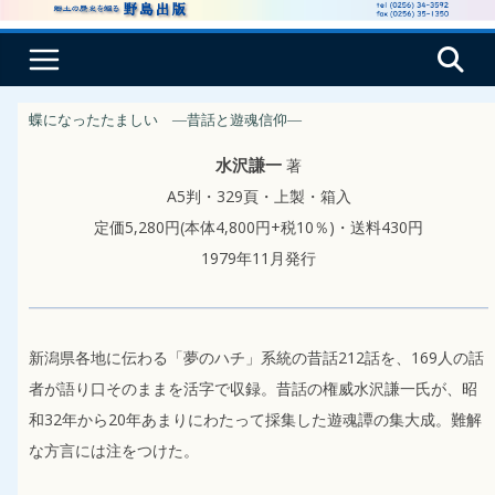
コ
ン
テ
ン
蝶になったたましい ―昔話と遊魂信仰―
ツ
著
へ
水沢謙一
A5判・329頁・上製・箱入
ス
定価5,280円(本体4,800円+税10％)・送料430円
キ
1979年11月発行
ッ
プ
新潟県各地に伝わる「夢のハチ」系統の昔話212話を、169人の話
者が語り口そのままを活字で収録。昔話の権威水沢謙一氏が、昭
和32年から20年あまりにわたって採集した遊魂譚の集大成。難解
な方言には注をつけた。