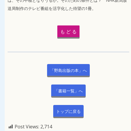
は、その中核となりうるか。そのための条件とは？ NHK新潟放
送局制作のテレビ番組を活字化した待望の1冊。
も ど る
「野島出版の本」へ
「書籍一覧」へ
トップに戻る
Post Views:
2,714