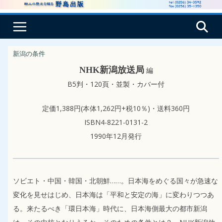
コ
ン
テ
ン
新潟の条件
ツ
NHK新潟放送局
編
へ
B5判・120頁・並製・カバー付
ス
キ
定価1,388円(本体1,262円+税10％)・送料360円
ッ
ISBN4-8221-0131-2
プ
1990年12月発行
ソビエト・中国・韓国・北朝鮮……。日本海をめぐる国々が急速な
変化を見せはじめ、日本海は「平和と安定の海」に変わりつつあ
る。来たるべき「環日本海」時代に、日本海側最大の都市新潟